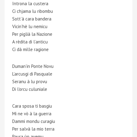
Introna la custera
Ci chjama lu ribombu
Sott’à cara bandera
Vicin’hè lu nemicu
Per piglià la Nazione
A rèdita di l’anticu
Ci dà mille ragione
Duman’in Ponte Novu
L’arcusgi di Pasquale
Seranu à lu provu
Di l’orcu culuniale
Cara sposa ti basgiu
Mi ne vò à la guerra
Dammi mondu curagiu
Per salvà la mio terra
Paura ùn avemu