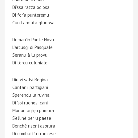
Di’ssa razza odiosa
Di for’a punteremu
Cun l’armata gluriosa
Duman’in Ponte Novu
L’arcusgi di Pasquale
Seranu à lu provu
Di l’orcu culuniale
Diu vi salvi Regina
Cantan’i partigiani
Sperendu la ruvina
Di ’ssi rugnosi cani
Mor’ùn aghju primura
S’ell’hè per u paese
Benchè risent’asprura
Di cumbatt’u francese