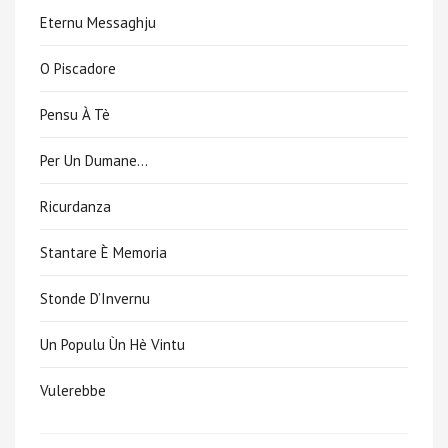
Eternu Messaghju
O Piscadore
Pensu À Tè
Per Un Dumane…
Ricurdanza
Stantare È Memoria
Stonde D’Invernu
Un Populu Ùn Hè Vintu
Vulerebbe