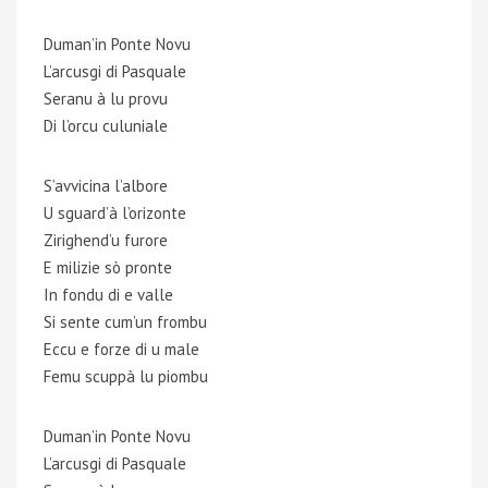
Duman’in Ponte Novu
L’arcusgi di Pasquale
Seranu à lu provu
Di l’orcu culuniale
S’avvicina l’albore
U sguard’à l’orizonte
Zirighend’u furore
E milizie sò pronte
In fondu di e valle
Si sente cum’un frombu
Eccu e forze di u male
Femu scuppà lu piombu
Duman’in Ponte Novu
L’arcusgi di Pasquale