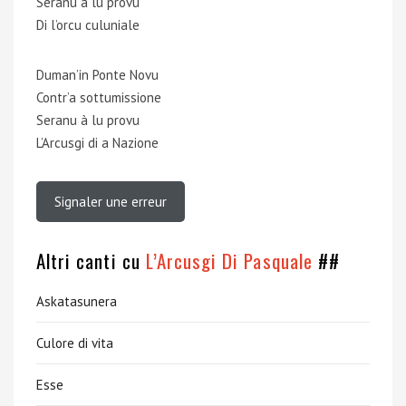
Seranu à lu provu
Di l’orcu culuniale
Duman’in Ponte Novu
Contr’a sottumissione
Seranu à lu provu
L’Arcusgi di a Nazione
Signaler une erreur
Altri canti cu
L’Arcusgi Di Pasquale
##
Askatasunera
Culore di vita
Esse