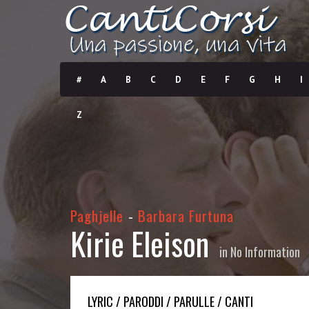
#
A
B
C
D
E
F
G
H
I
Z
Paghjelle
-
Barbara Furtuna
Kirie Eleison
in
No Information
LYRIC / PARODDI / PARULLE / CANTI