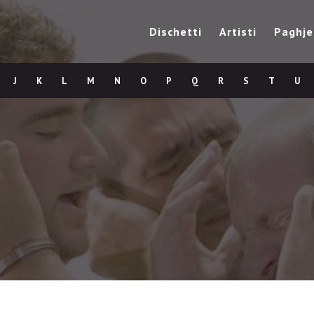
Dischetti
Artisti
Paghje
J
K
L
M
N
O
P
Q
R
S
T
U