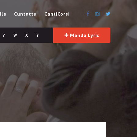
lle
Cuntattu
CantiCorsi
Manda Lyric
V
W
X
Y