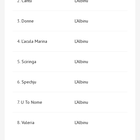
2.
Cantu
L’Albinu
3.
Donne
L’Albinu
4.
L’acula Marina
L’Albinu
5.
Sciringa
L’Albinu
6.
Spechju
L’Albinu
7.
U To Nome
L’Albinu
8.
Vuleria
L’Albinu