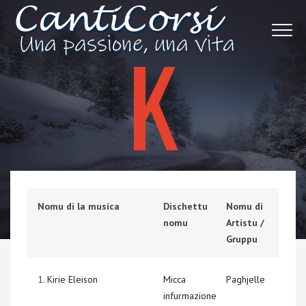
K
Nomu di la musica
Dischettu
Nomu di
nomu
Artistu /
Gruppu
1.
Kirie Eleison
Micca
Paghjelle
infurmazione