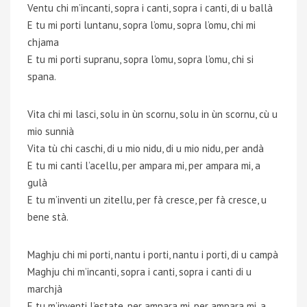
Ventu chi m’incanti, sopra i canti, sopra i canti, di u ballà
E tu mi porti luntanu, sopra l’omu, sopra l’omu, chi mi
chjama
E tu mi porti supranu, sopra l’omu, sopra l’omu, chi si
spana.
Vita chi mi lasci, solu in ùn scornu, solu in ùn scornu, cù u
mio sunnià
Vita tù chi caschi, di u mio nidu, di u mio nidu, per andà
E tu mi canti l’acellu, per ampara mi, per ampara mi, a
gulà
E tu m’inventi un zitellu, per fà cresce, per fà cresce, u
bene stà.
Maghju chi mi porti, nantu i porti, nantu i porti, di u campà
Maghju chi m’incanti, sopra i canti, sopra i canti di u
marchjà
E tu m’inventi l’estate, per ampara mi, per ampara mi, a