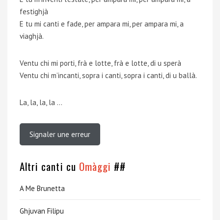
festighjà
E tu mi canti e fade, per ampara mi, per ampara mi, a
viaghjà.
Ventu chi mi porti, frà e lotte, frà e lotte, di u sperà
Ventu chi m’incanti, sopra i canti, sopra i canti, di u ballà.
La, la, la, la …
Signaler une erreur
Altri canti cu
Omàggi
##
A Me Brunetta
Ghjuvan Filipu