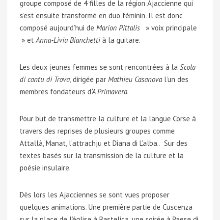
groupe composé de 4 filles de la région Ajaccienne qui
s’est ensuite transformé en duo féminin. Il est donc
composé aujourd’hui de
Marion Pittalis
» voix principale
» et
Anna-Livia Bianchetti
à la guitare.
Les deux jeunes femmes se sont rencontrées à la
Scola
di cantu di Trova
, dirigée par
Mathieu Casanova
l’un des
membres fondateurs d
‘A Primavera
.
Pour but de transmettre la culture et la langue Corse à
travers des reprises de plusieurs groupes comme
Attallà, Manat, l’attrachju et Diana di L’alba.. Sur des
textes basés sur la transmission de la culture et la
poésie insulaire.
Dès lors les Ajacciennes se sont vues proposer
quelques animations. Une première partie de Cuscenza
sur la place de l’église à Bastelica, une soirée à Paese di