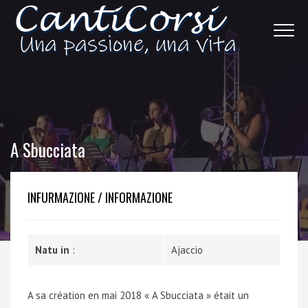
A Sbucciata
INFURMAZIONE / INFORMAZIONE
Natu in
:
Ajaccio
A sa création en mai 2018 « A Sbucciata » était un