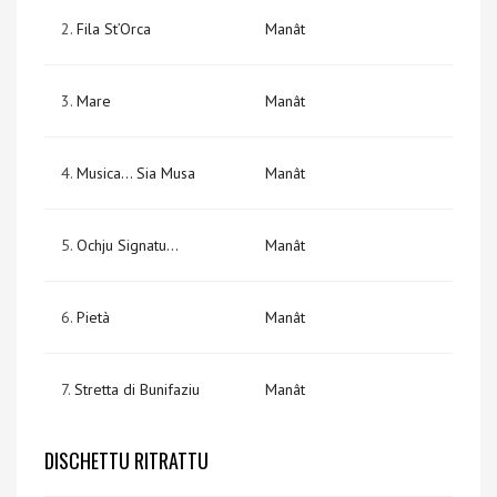
2.
Fila St’Orca
Manât
3.
Mare
Manât
4.
Musica… Sia Musa
Manât
5.
Ochju Signatu…
Manât
6.
Pietà
Manât
7.
Stretta di Bunifaziu
Manât
DISCHETTU RITRATTU