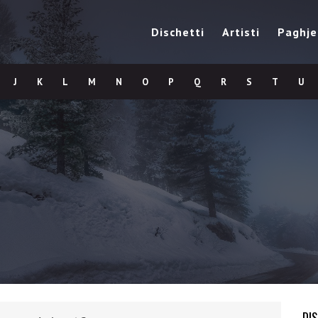
Dischetti
Artisti
Paghje
J
K
L
M
N
O
P
Q
R
S
T
U
DI