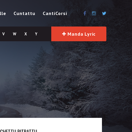
lle
Cuntattu
CantiCorsi
Manda Lyric
V
W
X
Y
SCHETTU RITRATTU