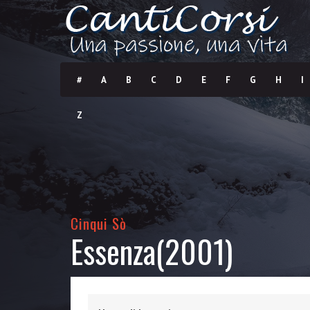
#
A
B
C
D
E
F
G
H
I
Z
Cinqui Sò
Essenza(2001)