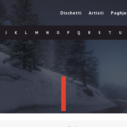
Dischetti
Artisti
Paghje
J
K
L
M
N
O
P
Q
R
S
T
U
I