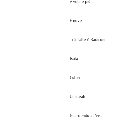
A voline più
E nove
Trà Talle è Radiconi
Isula
Culori
Un’ideale
Guardendu a L’insu