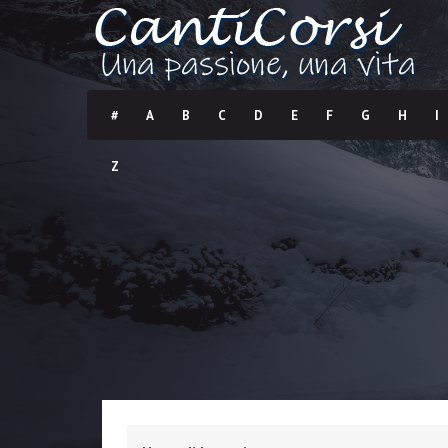
#
A
B
C
D
E
F
G
H
I
Z