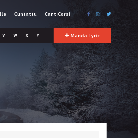
lle
Cuntattu
CantiCorsi
Manda Lyric
V
W
X
Y