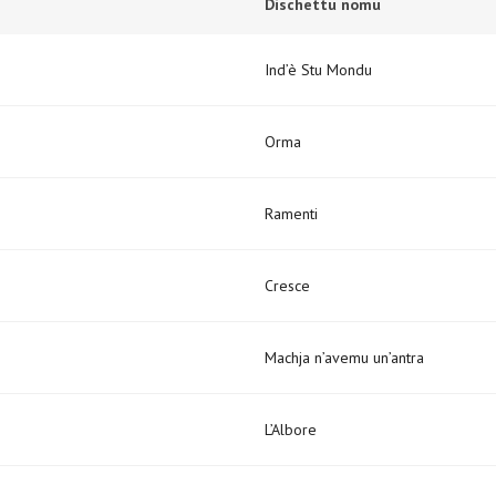
Dischettu nomu
Ind’è Stu Mondu
Orma
Ramenti
Cresce
Machja n’avemu un’antra
L’Albore