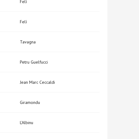
Felì
Felì
Tavagna
Petru Guelfucci
Jean Marc Ceccaldi
Giramondu
L’Albinu