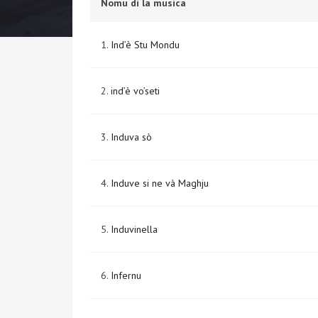
Nomu di la musica
1.
Ind’è Stu Mondu
2.
ind’è vo’seti
3.
Induva sò
4.
Induve si ne và Maghju
5.
Induvinella
6.
Infernu