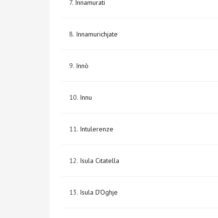
7.
Innamurati
8.
Innamurichjate
9.
Innò
10.
Innu
11.
Intulerenze
12.
Isula Citatella
13.
Isula D’Oghje