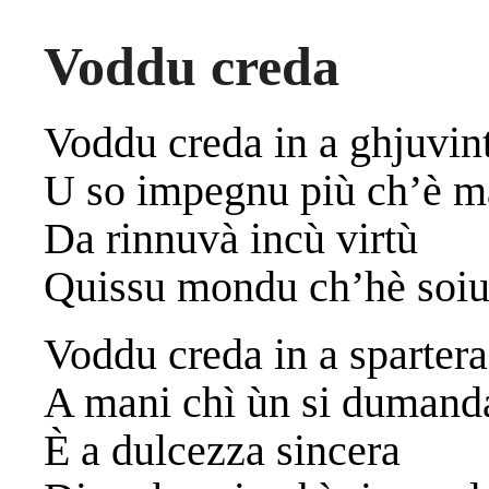
Voddu creda
Voddu creda in a ghjuvin
U so impegnu più ch’è m
Da rinnuvà incù virtù
Quissu mondu ch’hè soiu
Voddu creda in a spartera
A mani chì ùn si dumand
È a dulcezza sincera