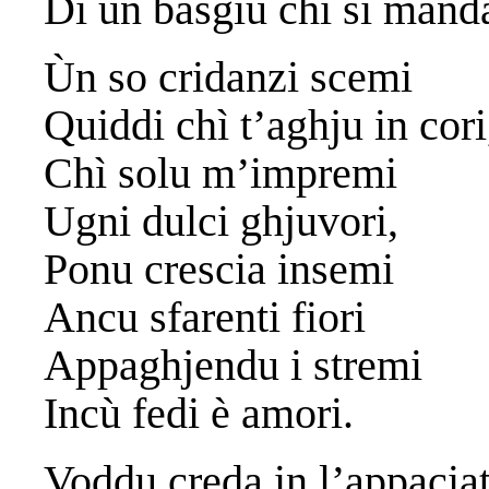
Di un basgiu chì si mand
Ùn so cridanzi scemi
Quiddi chì t’aghju in cori
Chì solu m’impremi
Ugni dulci ghjuvori,
Ponu crescia insemi
Ancu sfarenti fiori
Appaghjendu i stremi
Incù fedi è amori.
Voddu creda in l’appacia