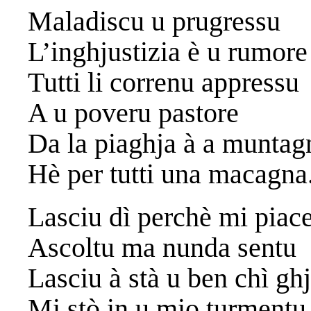
Maladiscu u prugressu
L’inghjustizia è u rumore
Tutti li correnu appressu
A u poveru pastore
Da la piaghja à a muntag
Hè per tutti una macagna
Lasciu dì perchè mi piac
Ascoltu ma nunda sentu
Lasciu à stà u ben chì gh
Mi stò in u mio turmentu