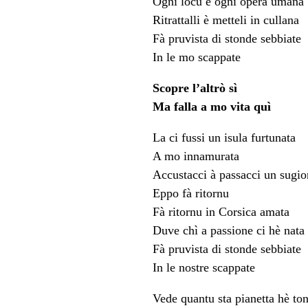
Ogni locu è ogni opera umana
Ritrattalli è metteli in cullana
Fà pruvista di stonde sebbiate
In le mo scappate
Scopre l’altrò sì
Ma falla a mo vita quì
La ci fussi un isula furtunata
A mo innamurata
Accustacci à passacci un sugio
Eppo fà ritornu
Fà ritornu in Corsica amata
Duve chì a passione ci hè nata
Fà pruvista di stonde sebbiate
In le nostre scappate
Vede quantu sta pianetta hè to