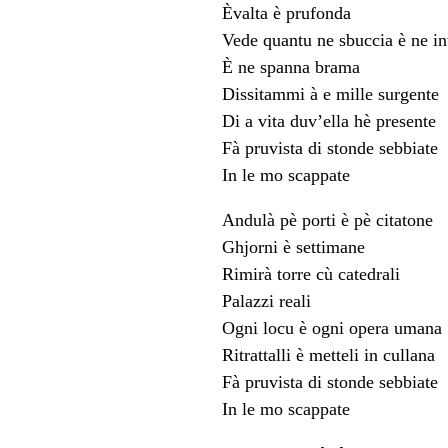
Èvalta è prufonda
Vede quantu ne sbuccia è ne i
È ne spanna brama
Dissitammi à e mille surgente
Di a vita duv’ella hè presente
Fà pruvista di stonde sebbiate
In le mo scappate
Andulà pè porti è pè citatone
Ghjorni è settimane
Rimirà torre cù catedrali
Palazzi reali
Ogni locu è ogni opera umana
Ritrattalli è metteli in cullana
Fà pruvista di stonde sebbiate
In le mo scappate