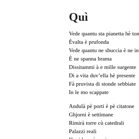
Quì
Vede quantu sta pianetta hè to
Èvalta è prufonda
Vede quantu ne sbuccia è ne i
È ne spanna brama
Dissitammi à e mille surgente
Di a vita duv’ella hè presente
Fà pruvista di stonde sebbiate
In le mo scappate
Andulà pè porti è pè citatone
Ghjorni è settimane
Rimirà torre cù catedrali
Palazzi reali