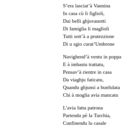
S’era lasciat’à Vannina
In casa cù li figlioli,
Dui belli ghjuvanotti
Di famiglia li maglioli
Tutti sott’à a prutezzione
Di u sgio curat’Umbrone
Navighend’à ventu in poppa
E à imbastu trattatu,
Pensav’à rientre in casa
Da viaghju faticatu,
Quandu ghjunsi a bunfulata
Chi à moglia avia mancatu
L’avia fatta patrona
Partendu pè la Turchia,
Cunfinendu lu casale