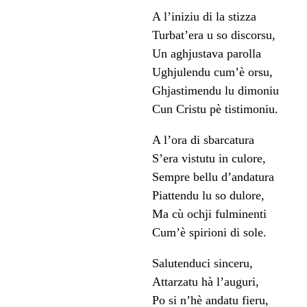
A l’iniziu di la stizza
Turbat’era u so discorsu,
Un aghjustava parolla
Ughjulendu cum’è orsu,
Ghjastimendu lu dimoniu
Cun Cristu pè tistimoniu.
A l’ora di sbarcatura
S’era vistutu in culore,
Sempre bellu d’andatura
Piattendu lu so dulore,
Ma cù ochji fulminenti
Cum’è spirioni di sole.
Salutenduci sinceru,
Attarzatu hà l’auguri,
Po si n’hè andatu fieru,