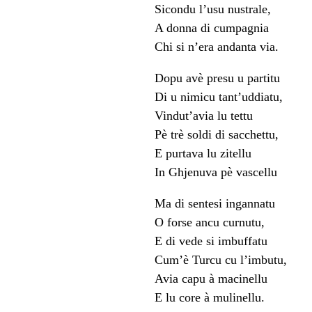
Sicondu l’usu nustrale,
A donna di cumpagnia
Chi si n’era andanta via.
Dopu avè presu u partitu
Di u nimicu tant’uddiatu,
Vindut’avia lu tettu
Pè trè soldi di sacchettu,
E purtava lu zitellu
In Ghjenuva pè vascellu
Ma di sentesi ingannatu
O forse ancu curnutu,
E di vede si imbuffatu
Cum’è Turcu cu l’imbutu,
Avia capu à macinellu
E lu core à mulinellu.