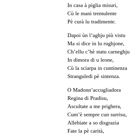
In casa à piglia misuri,
Cù le mani tremulente
Pè curà lu tradimente.
Dapoi ùn l’aghju più vistu
Ma si dice in lu rughjone,
Ch’ellu c’hè statu carneghju
In dimora di u leone,
Cù la sciarpa in cuntinenza
Stranguledi pè sintenza.
O Madonn’accugliadora
Regina di Pradisu,
Ascultate a me prighera,
Cum’è sempre cun surrisu,
Allebiate a so disgrazia
Fate la pè carità,