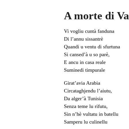
A morte di V
Vi vogliu cuntà fanduna
Di l’annu sissantrè
Quandi u ventu di sfurtuna
Si cansed’à u so parè,
E ancu in casa reale
Suminedi timpurale
Girat’avia Arabia
Circataghjendu l’aiutu,
Da alger’à Tunisia
Senza teme lu rifutu,
Sin n’hè vultatu in batellu
Samperu lu culinellu